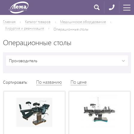
Главная
›
Каталог товаров
›
Медицинское оборудование
›
Хирургия и реанимация
›
Операционные столы
Операционные столы
Производитель
По названию
По цене
Сортировать: