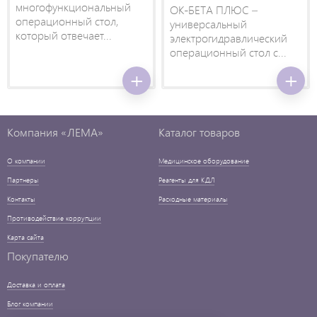
многофункциональный
ОК-БЕТА ПЛЮС –
операционный стол,
универсальный
который отвечает...
электрогидравлический
операционный стол с...
Компания «ЛЕМА»
Каталог товаров
О компании
Медицинское оборудование
Партнеры
Реагенты для КДЛ
Контакты
Расходные материалы
Противодействие коррупции
Карта сайта
Покупателю
Доставка и оплата
Блог компании