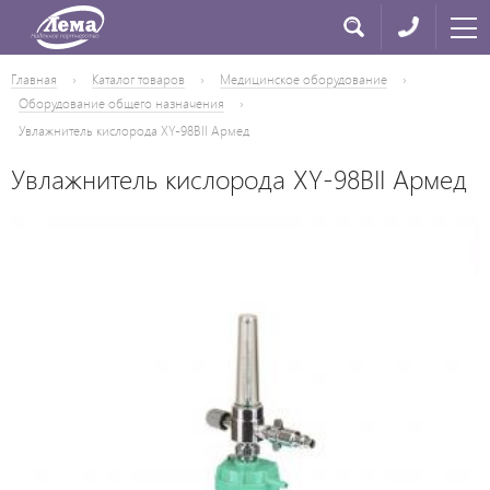
Главная
›
Каталог товаров
›
Медицинское оборудование
›
Оборудование общего назначения
›
Увлажнитель кислорода XY-98BII Армед
Увлажнитель кислорода XY-98BII Армед